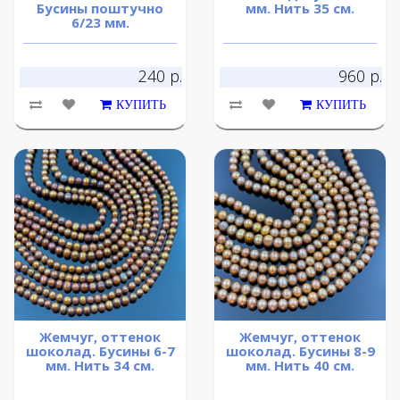
Бусины поштучно
мм. Нить 35 см.
6/23 мм.
240 р.
960 р.
КУПИТЬ
КУПИТЬ
Жемчуг, оттенок
Жемчуг, оттенок
шоколад. Бусины 6-7
шоколад. Бусины 8-9
мм. Нить 34 см.
мм. Нить 40 см.