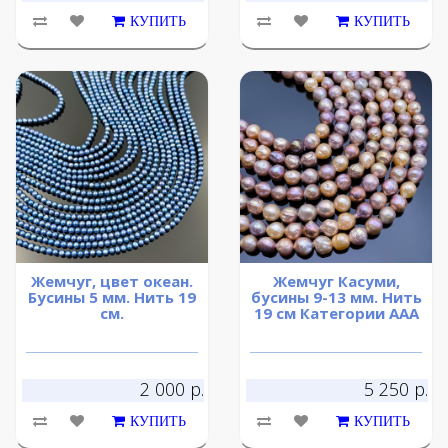
КУПИТЬ
КУПИТЬ
Жемчуг, цвет океан.
Жемчуг Касуми,
Бусины 5 мм. Нить 19
бусины 9-13 мм. Нить
см.
19 см Категории ААА
2 000 р.
5 250 р.
КУПИТЬ
КУПИТЬ