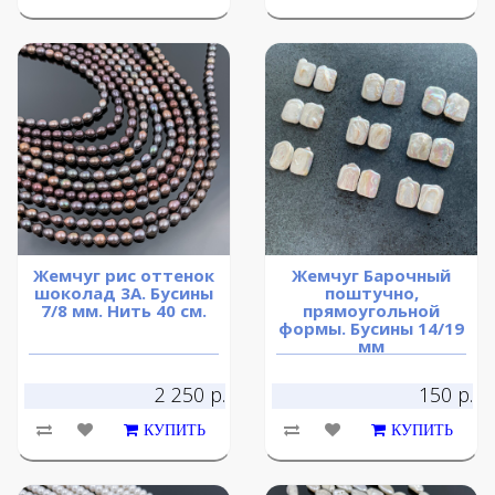
Жемчуг рис оттенок
Жемчуг Барочный
шоколад 3А. Бусины
поштучно,
7/8 мм. Нить 40 см.
прямоугольной
формы. Бусины 14/19
мм
2 250 р.
150 р.
КУПИТЬ
КУПИТЬ