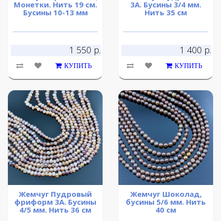
Монетки. Нить 19 см.
3А. Бусины 3/4 мм.
Бусины 10-13 мм
Нить 35 см
1 550 р.
1 400 р.
КУПИТЬ
КУПИТЬ
Жемчуг Пудровый
Жемчуг Шоколад,
фриформ 3А. Бусины
бусины 5/6 мм. Нить
4/5 мм. Нить 36 см
40 см