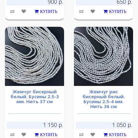
900 р.
650 р.
КУПИТЬ
КУПИТЬ
Жемчуг бисерный
Жемчуг рис
белый. Бусины 2.5-3
бисерный белый.
мм. Нить 37 см
Бусины 2.5-4 мм.
Нить 36 см
1 150 р.
1 050 р.
КУПИТЬ
КУПИТЬ