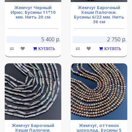
Жемчуг Черный
Жемчуг Барочный
Ирис. Бусины 11*10
Кеши Палочки.
мм. Нить 20 см
Бусины 6/23 мм. Нить
36 см
5 400 р.
2 750 р.
КУПИТЬ
КУПИТЬ
Жемчуг Барочный
Жемчуг, оттенок
Кеши Палочки.
шоколад. Бусины 5