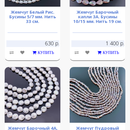
Жемчуг Белый Рис.
Жемчуг Барочный
Бусины 5/7 мм. Нить
капли 3А. Бусины
33 см.
10/15 мм. Нить 19 см.
630 р.
1 400 р.
КУПИТЬ
КУПИТЬ
Жемчуг Барочный 4А,
Жемчуг Пудровый