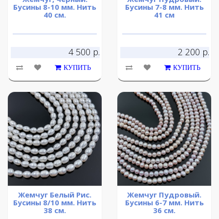
Бусины 8-10 мм. Нить
Бусины 7-8 мм. Нить
40 см.
41 см
4 500 р.
2 200 р.
КУПИТЬ
КУПИТЬ
Жемчуг Белый Рис.
Жемчуг Пудровый.
Бусины 8/10 мм. Нить
Бусины 6-7 мм. Нить
38 см.
36 см.