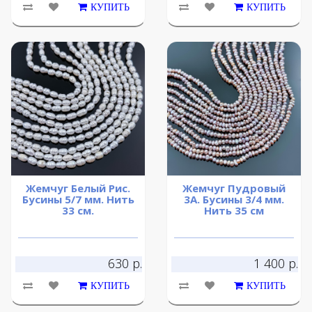
КУПИТЬ
КУПИТЬ
Жемчуг Белый Рис.
Жемчуг Пудровый
Бусины 5/7 мм. Нить
3А. Бусины 3/4 мм.
33 см.
Нить 35 см
630 р.
1 400 р.
КУПИТЬ
КУПИТЬ