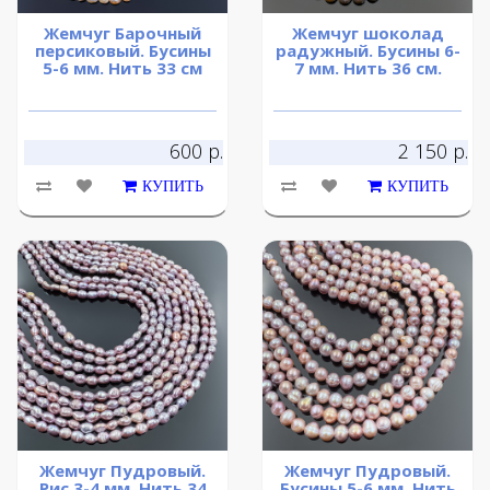
Жемчуг Барочный
Жемчуг шоколад
персиковый. Бусины
радужный. Бусины 6-
5-6 мм. Нить 33 см
7 мм. Нить 36 см.
600 р.
2 150 р.
КУПИТЬ
КУПИТЬ
Жемчуг Пудровый.
Жемчуг Пудровый.
Рис 3-4 мм. Нить 34
Бусины 5-6 мм. Нить