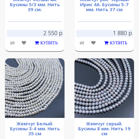
Бусины 5/3 мм. Нить
Ирис 4А. Бусины 5-7
39 см.
мм. Нить 37 см
2 550 р.
1 880 р.
КУПИТЬ
КУПИТЬ
Жемчуг Белый.
Жемчуг серый.
Бусины 3-4 мм. Нить
Бусины 8 мм. Нить 19
35 см
см