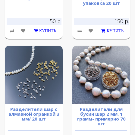
упаковка 20 шт
50 р.
150 р.
КУПИТЬ
КУПИТЬ
Разделители шар с
Разделители для
алмазной огранкой 3
бусин шар 2 мм, 1
мм/ 20 шт
грамм- примерно 70
шт