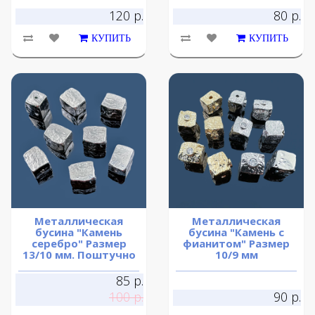
120 р.
80 р.
КУПИТЬ
КУПИТЬ
Металлическая
Металлическая
бусина "Камень
бусина "Камень с
серебро" Размер
фианитом" Размер
13/10 мм. Поштучно
10/9 мм
85 р.
100 р.
90 р.