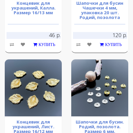
Концевик для
Шапочки для бусин
украшений, Калла.
Чашечки 4 мм,
Размер 16/13 мм
упаковка 20 шт.
Родий, позолота
46 р.
120 р.
КУПИТЬ
КУПИТЬ
Концевик для
Шапочки для бусин.
украшений, Лист.
Родий, позолота.
Размер 16/12 мм
Размер 6 мм,