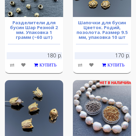
Разделители для
Шапочки для бусин
бусин Шар Резной 2
Цветок. Родий,
мм. Упаковка 1
позолота. Размер 9.5
грамм (~60 шт)
мм, упаковка 10 шт
180 р.
170 р.
КУПИТЬ
КУПИТЬ
НЕТ В НАЛИЧИИ