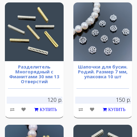
Разделитель
Шапочки для бусин.
Многорядный с
Родий. Размер 7 мм,
Фианитами 30 мм 13
упаковка 10 шт
Отверстий
120 р.
150 р.
КУПИТЬ
КУПИТЬ