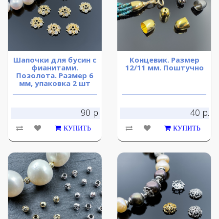
Шапочки для бусин с
Концевик. Размер
фианитами.
12/11 мм. Поштучно
Позолота. Размер 6
мм, упаковка 2 шт
90 р.
40 р.
КУПИТЬ
КУПИТЬ