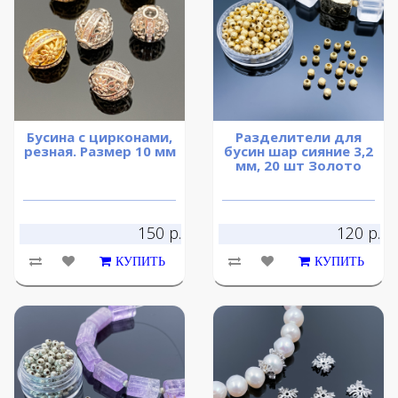
Бусина с цирконами,
Разделители для
резная. Размер 10 мм
бусин шар сияние 3,2
мм, 20 шт Золото
150 р.
120 р.
КУПИТЬ
КУПИТЬ