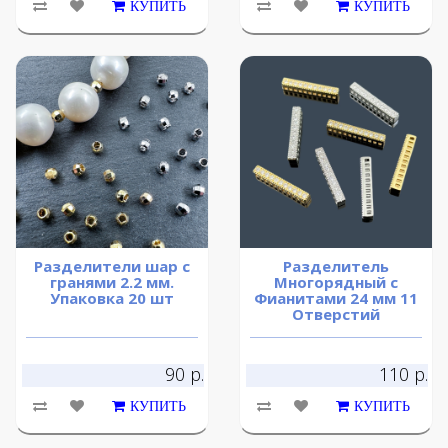
КУПИТЬ
КУПИТЬ
Разделители шар с
Разделитель
гранями 2.2 мм.
Многорядный с
Упаковка 20 шт
Фианитами 24 мм 11
Отверстий
90 р.
110 р.
КУПИТЬ
КУПИТЬ