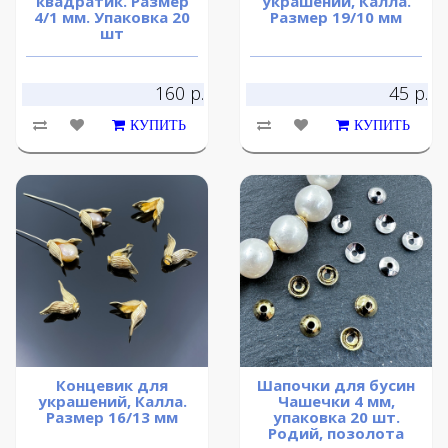
квадратик. Размер
украшений, Калла.
4/1 мм. Упаковка 20
Размер 19/10 мм
шт
160 р.
45 р.
КУПИТЬ
КУПИТЬ
Концевик для
Шапочки для бусин
украшений, Калла.
Чашечки 4 мм,
Размер 16/13 мм
упаковка 20 шт.
Родий, позолота