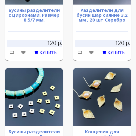
Бусины разделители
Разделители для
с цирконами. Размер
бусин шар сияние 3,2
8.5/7 мм.
мм , 20 шт Серебро
120 р.
120 р.
КУПИТЬ
КУПИТЬ
Бусины разделители
Концевик для