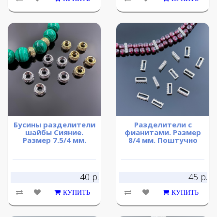
Бусины разделители
Разделители с
шайбы Сияние.
фианитами. Размер
Размер 7.5/4 мм.
8/4 мм. Поштучно
40 р.
45 р.
КУПИТЬ
КУПИТЬ