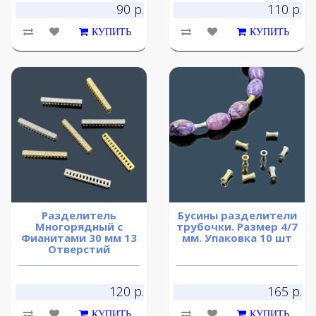
90 р.
110 р.
КУПИТЬ
КУПИТЬ
Разделитель
Бусины разделители
Многорядный с
трубочки. Размер 4/7
Фианитами 30 мм 13
мм. Упаковка 10 шт
Отверстий
120 р.
165 р.
КУПИТЬ
КУПИТЬ