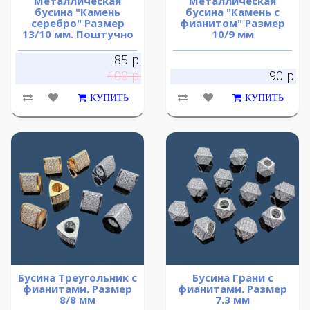
Металлическая
Металлическая
бусина "Камень
бусина "Камень с
серебро" Размер
фианитом" Размер
13/10 мм. Поштучно
10/9 мм
85 р.
100 р.
90 р.
КУПИТЬ
КУПИТЬ
Бусина Треугольник с
Бусина Грани с
фианитами. Размер
фианитами. Размер
8/8 мм
7.3 мм