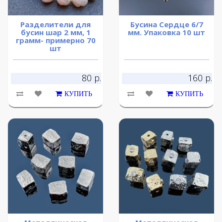
Разделители для
Бусина Сердце 6/7
бусин шар 2 мм, 1
мм. Упаковка 10 шт
грамм- примерно 70
шт
80 р.
160 р.
КУПИТЬ
КУПИТЬ