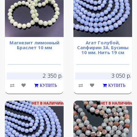
Магнезит лимонный
Агат Голубой,
Браслет 10 мм
Сапфирин 3A. Бусины
10 мм. Нить 19 см
2 350 р.
3 050 р.
КУПИТЬ
КУПИТЬ
НЕТ В НАЛИЧИИ
НЕТ В НАЛИЧИИ