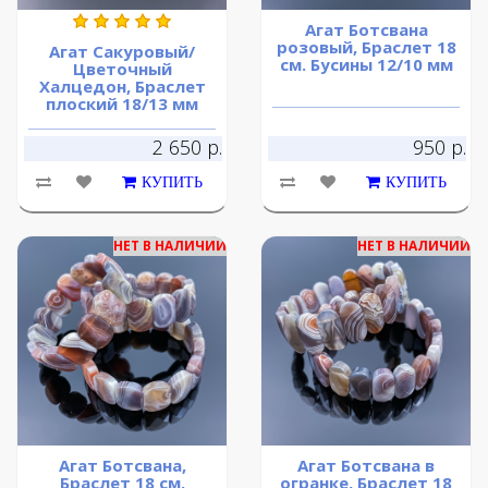
Агат Ботсвана
розовый, Браслет 18
Агат Сакуровый/
см. Бусины 12/10 мм
Цветочный
Халцедон, Браслет
плоский 18/13 мм
2 650 р.
950 р.
КУПИТЬ
КУПИТЬ
НЕТ В НАЛИЧИИ
НЕТ В НАЛИЧИИ
Агат Ботсвана,
Агат Ботсвана в
Браслет 18 см.
огранке, Браслет 18