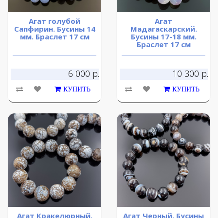
Агат голубой
Агат
Сапфирин. Бусины 14
Мадагаскарский.
мм. Браслет 17 см
Бусины 17-18 мм.
Браслет 17 см
6 000 р.
10 300 р.
КУПИТЬ
КУПИТЬ
Агат Кракелюрный.
Агат Черный. Бусины