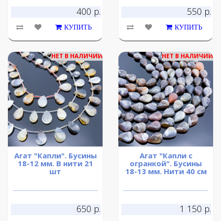
400 р.
550 р.
КУПИТЬ
КУПИТЬ
НЕТ В НАЛИЧИИ
НЕТ В НАЛИЧИИ
Агат "Капли". Бусины
Агат "Капли с
18-12 мм. В нити 21
огранкой". Бусины
шт
18-13 мм. Нити 40 см
650 р.
1 150 р.