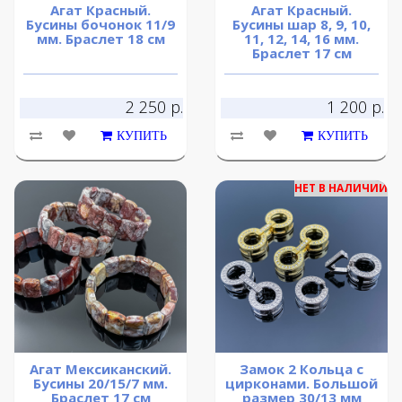
Агат Красный.
Агат Красный.
Бусины бочонок 11/9
Бусины шар 8, 9, 10,
мм. Браслет 18 см
11, 12, 14, 16 мм.
Браслет 17 см
2 250 р.
1 200 р.
КУПИТЬ
КУПИТЬ
НЕТ В НАЛИЧИИ
Агат Мексиканский.
Замок 2 Кольца с
Бусины 20/15/7 мм.
цирконами. Большой
Браслет 17 см
размер 30/13 мм