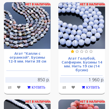
НЕТ В НАЛИЧИИ
НЕТ В НАЛИЧИИ
Агат "Капли с
огранкой". Бусины
Агат Голубой,
12-8 мм. Нити 38 см
Сапфирин. Бусины 14
мм. Нить 19 см (14
бусин)
850 р.
1 960 р.
КУПИТЬ
КУПИТЬ
НЕТ В НАЛИЧИИ
НЕТ В НАЛИЧИИ