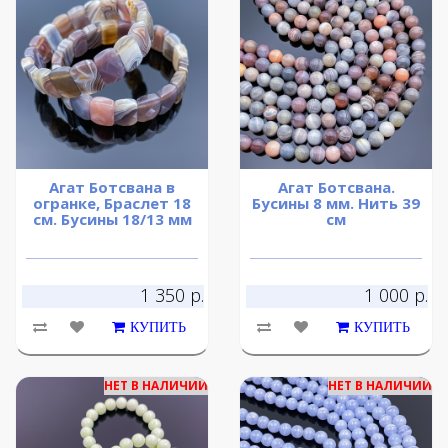
Агат Ботсвана в
Агат Ботсвана.
огранке, Браслет 18
Бусины 8 мм. Нить 39
см. Бусины 18/13 мм
см
1 350 р.
1 000 р.
КУПИТЬ
КУПИТЬ
НЕТ В НАЛИЧИИ
НЕТ В НАЛИЧИИ