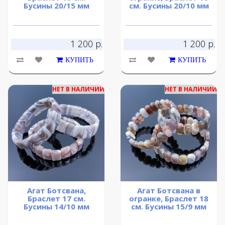
Бусины 20/15 мм
см. Бусины 20/10 мм
1 200 р.
1 200 р.
КУПИТЬ
КУПИТЬ
НЕТ В НАЛИЧИИ
НЕТ В НАЛИЧИИ
Агат Ботсвана,
Агат Ботсвана в
Браслет 17 см.
огранке, Браслет 18
Бусины 14/10 мм
см. Бусины 15/9 мм