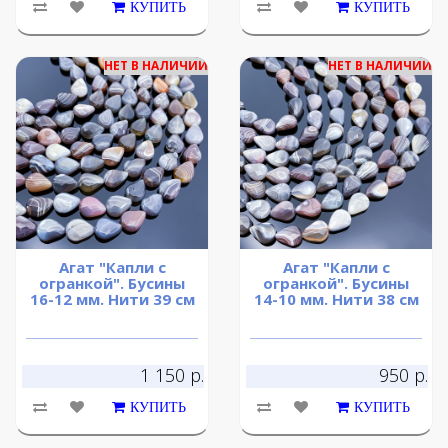
КУПИТЬ
КУПИТЬ
НЕТ В НАЛИЧИИ
НЕТ В НАЛИЧИИ
Агат "Капли с
Агат "Капли с
огранкой". Бусины
огранкой". Бусины
16-12 мм. Нити 39 см
14-10 мм. Нити 38 см
1 150 р.
950 р.
КУПИТЬ
КУПИТЬ