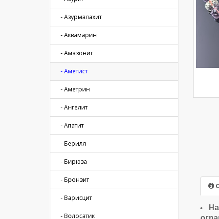
- Азурмалахит
- Аквамарин
- Амазонит
- Аметист
- Аметрин
- Ангелит
- Апатит
- Берилл
- Бирюза
- Бронзит
О
- Варисцит
На
- Волосатик
огра