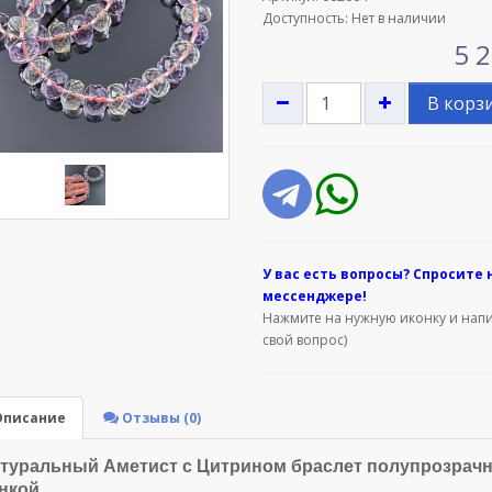
Доступность: Нет в наличии
5 2
В корз
У вас е
сть вопросы? Спросите 
мессенджере!
Нажмите на нужную иконку и нап
свой вопрос)
писание
Отзывы (0)
туральный Аметист с Цитрином браслет полупрозрач
нкой