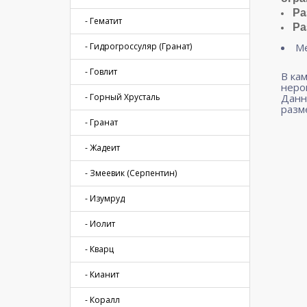
Ра
- Гематит
Ра
- Гидрогроссуляр (Гранат)
Ме
- Говлит
В ка
неро
- Горный Хрусталь
Данн
разм
- Гранат
- Жадеит
- Змеевик (Серпентин)
- Изумруд
- Иолит
- Кварц
- Кианит
- Коралл