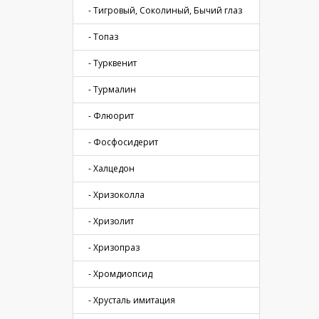
- Тигровый, Соколиный, Бычий глаз
- Топаз
- Турквенит
- Турмалин
- Флюорит
- Фосфосидерит
- Халцедон
- Хризоколла
- Хризолит
- Хризопраз
- Хромдиопсид
- Хрусталь имитация