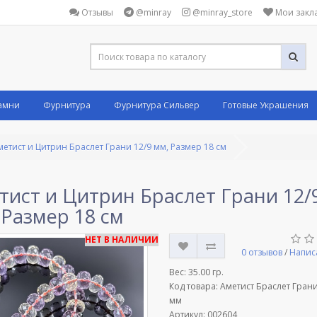
Отзывы
@minray
@minray_store
Мои закла
амни
Фурнитура
Фурнитура Сильвер
Готовые Украшения
метист и Цитрин Браслет Грани 12/9 мм, Размер 18 см
тист и Цитрин Браслет Грани 12/
 Размер 18 см
НЕТ В НАЛИЧИИ
0 отзывов
/
Напис
Вес:
35.00 гр.
Код товара: Аметист Браслет Гран
мм
Артикул: 002604