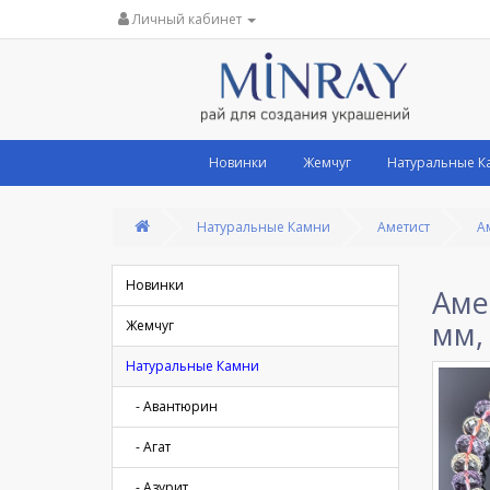
Личный кабинет
Новинки
Жемчуг
Натуральные К
Натуральные Камни
Аметист
А
Новинки
Аме
мм,
Жемчуг
Натуральные Камни
- Авантюрин
- Агат
- Азурит