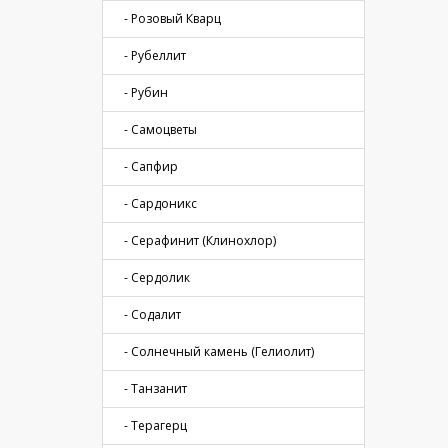
- Розовый Кварц
- Рубеллит
- Рубин
- Самоцветы
- Сапфир
- Сардоникс
- Серафинит (Клинохлор)
- Сердолик
- Содалит
- Солнечный камень (Гелиолит)
- Танзанит
- Терагерц