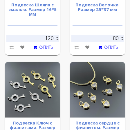
Подвеска Шляпа с
Подвеска Веточка.
эмалью. Размер 16*5
Размер 25*37 мм
мм
120 р.
80 р.
КУПИТЬ
КУПИТЬ
Подвеска Ключ с
Подвеска сердце с
фианитами. Размер
фианитом. Размер