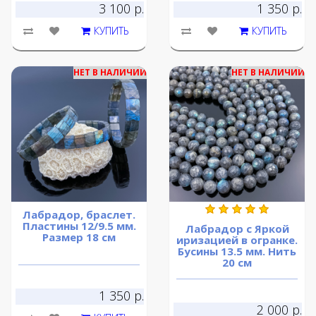
3 100 р.
1 350 р.
КУПИТЬ
КУПИТЬ
НЕТ В НАЛИЧИИ
НЕТ В НАЛИЧИИ
Лабрадор, браслет.
Пластины 12/9.5 мм.
Лабрадор с Яркой
Размер 18 см
иризацией в огранке.
Бусины 13.5 мм. Нить
20 см
1 350 р.
2 000 р.