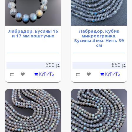
Лабрадор. Бусины 16
Лабрадор. Кубик
и 17 мм поштучно
микроогранка.
Бусины 4 мм. Нить 39
см
300 р.
850 р.
КУПИТЬ
КУПИТЬ