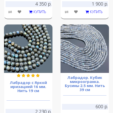
4 350 р.
1 900 р.
КУПИТЬ
КУПИТЬ
Лабрадор. Кубик
микроогранка.
Лабрадор с Яркой
Бусины 2.5 мм. Нить
иризацией 16 мм.
39 см
Нить 19 см
600 р.
2 230 р.