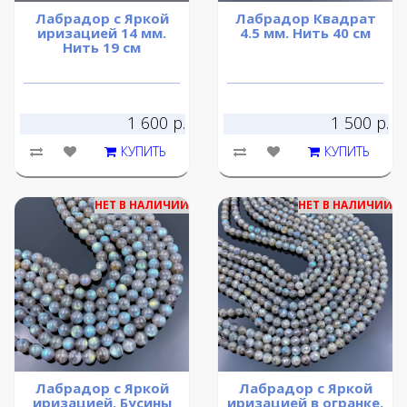
Лабрадор с Яркой
Лабрадор Квадрат
иризацией 14 мм.
4.5 мм. Нить 40 см
Нить 19 см
1 600 р.
1 500 р.
КУПИТЬ
КУПИТЬ
НЕТ В НАЛИЧИИ
НЕТ В НАЛИЧИИ
Лабрадор с Яркой
Лабрадор с Яркой
иризацией. Бусины
иризацией в огранке.