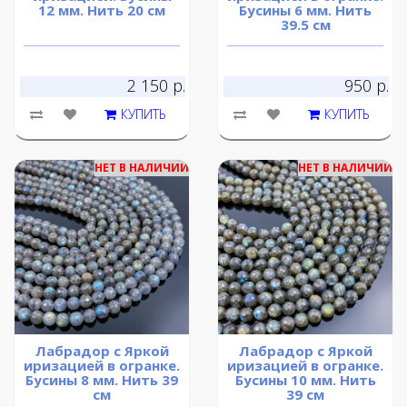
12 мм. Нить 20 см
Бусины 6 мм. Нить
39.5 см
2 150 р.
950 р.
КУПИТЬ
КУПИТЬ
НЕТ В НАЛИЧИИ
НЕТ В НАЛИЧИИ
Лабрадор с Яркой
Лабрадор с Яркой
иризацией в огранке.
иризацией в огранке.
Бусины 8 мм. Нить 39
Бусины 10 мм. Нить
см
39 см