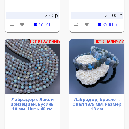
1 250 р.
2 100 р.
КУПИТЬ
КУПИТЬ
НЕТ В НАЛИЧИИ
НЕТ В НАЛИЧИИ
Лабрадор с Яркой
Лабрадор, браслет.
иризацией. Бусины
Овал 13/9 мм. Размер
10 мм. Нить 40 см
18 см