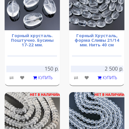
Горный хрусталь.
Горный Хрусталь,
Поштучно. Бусины
форма Сливы 21/14
17-22 мм.
мм. Нить 40 см
150 р.
2 500 р.
КУПИТЬ
КУПИТЬ
НЕТ В НАЛИЧИИ
НЕТ В НАЛИЧИИ