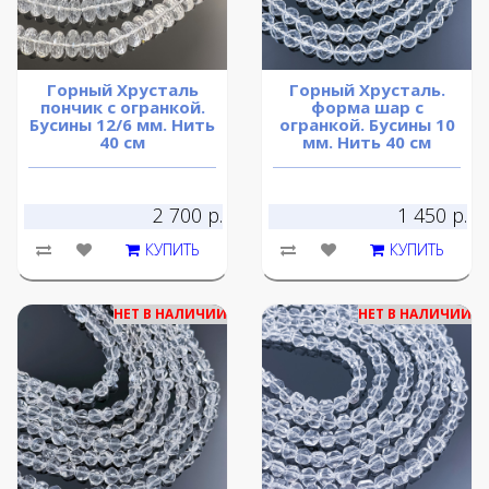
Горный Хрусталь
Горный Хрусталь.
пончик с огранкой.
форма шар с
Бусины 12/6 мм. Нить
огранкой. Бусины 10
40 см
мм. Нить 40 см
2 700 р.
1 450 р.
КУПИТЬ
КУПИТЬ
НЕТ В НАЛИЧИИ
НЕТ В НАЛИЧИИ