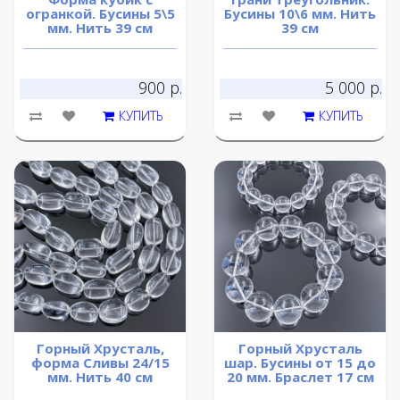
огранкой. Бусины 5\5
Бусины 10\6 мм. Нить
мм. Нить 39 см
39 см
900 р.
5 000 р.
КУПИТЬ
КУПИТЬ
Горный Хрусталь,
Горный Хрусталь
форма Сливы 24/15
шар. Бусины от 15 до
мм. Нить 40 см
20 мм. Браслет 17 см