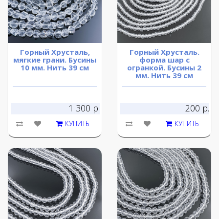
Горный Хрусталь,
Горный Хрусталь.
мягкие грани. Бусины
форма шар с
10 мм. Нить 39 см
огранкой. Бусины 2
мм. Нить 39 см
1 300 р.
200 р.
КУПИТЬ
КУПИТЬ