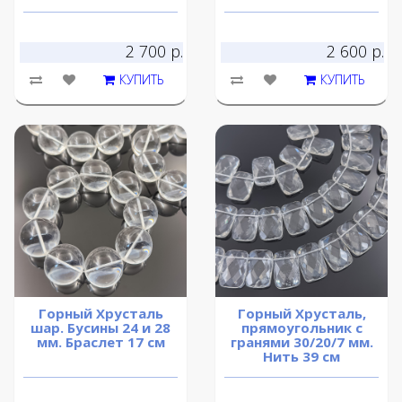
2 700 р.
2 600 р.
КУПИТЬ
КУПИТЬ
Горный Хрусталь
Горный Хрусталь,
шар. Бусины 24 и 28
прямоугольник с
мм. Браслет 17 см
гранями 30/20/7 мм.
Нить 39 см