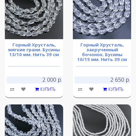
Горный Хрусталь,
Горный Хрусталь,
мягкие грани. Бусины
закрученный
13/10 мм. Нить 39 см
бочонок. Бусины
10/15 мм. Нить 39 см
2 000 р.
2 650 р.
КУПИТЬ
КУПИТЬ