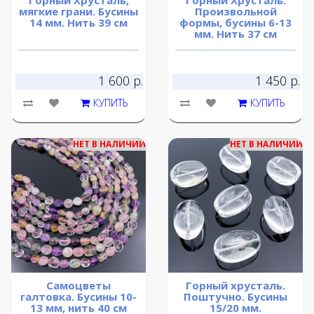
Горный Хрусталь,
Горный Хрусталь.
мягкие грани. Бусины
Произвольной
14 мм. Нить 39 см
формы, бусины 6-13
мм. Нить 37 см
1 600 р.
1 450 р.
КУПИТЬ
КУПИТЬ
НЕТ В НАЛИЧИИ
НЕТ В НАЛИЧИИ
Самоцветы
Горный хрусталь.
галтовка. Бусины 10-
Поштучно. Бусины
13 мм, нить 40 см
15/20 мм.