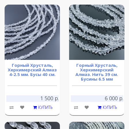
Горный Хрусталь,
Горный Хрусталь,
Херкимерский Алмаз
Херкимерский
4-2.5 мм. Бусы 40 см.
Алмаз. Нить 39 см.
Бусины 6.5 мм
1 500 р.
6 000 р.
КУПИТЬ
КУПИТЬ