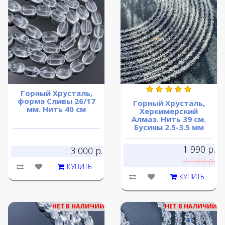
Горный Хрусталь,
форма Сливы 26/17
Горный Хрусталь,
мм. Нить 40 см
Херкимерский
Алмаз. Нить 39 см.
Бусины 2.5-3.5 мм
1 990 р.
3 000 р.
2 100 р.
КУПИТЬ
КУПИТЬ
НЕТ В НАЛИЧИИ
НЕТ В НАЛИЧИИ