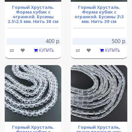
Горный Хрусталь.
Горный Хрусталь.
Форма кубик с
Форма кубик с
огранкой. Бусины
огранкой. Бусины 3\3
2.5\2.5 мм. Нить 38 см
мм. Нить 39 см
400 р.
500 р.
КУПИТЬ
КУПИТЬ
Горный Хрусталь.
Горный Хрусталь,
Форма кубик с
грани треугольник.