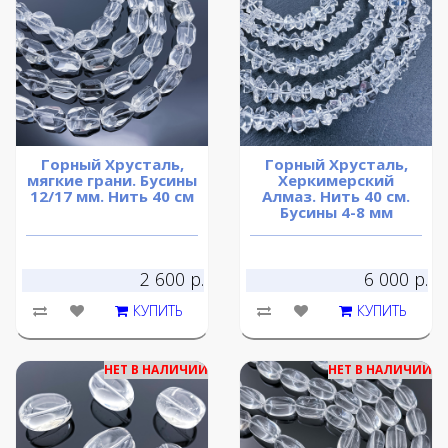
Горный Хрусталь,
Горный Хрусталь,
мягкие грани. Бусины
Херкимерский
12/17 мм. Нить 40 см
Алмаз. Нить 40 см.
Бусины 4-8 мм
2 600 р.
6 000 р.
КУПИТЬ
КУПИТЬ
НЕТ В НАЛИЧИИ
НЕТ В НАЛИЧИИ