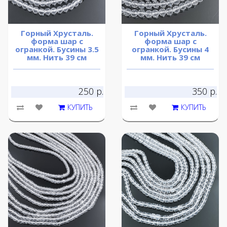
Горный Хрусталь.
Горный Хрусталь.
форма шар с
форма шар с
огранкой. Бусины 3.5
огранкой. Бусины 4
мм. Нить 39 см
мм. Нить 39 см
250 р.
350 р.
КУПИТЬ
КУПИТЬ