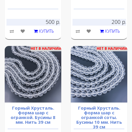
500 р.
200 р.
КУПИТЬ
КУПИТЬ
НЕТ В НАЛИЧИИ
НЕТ В НАЛИЧИИ
Горный Хрусталь.
Горный Хрусталь.
форма шар с
форма шар с
огранкой. Бусины 8
огранкой соты.
мм. Нить 39 см
Бусины 10 мм. Нить
39 см