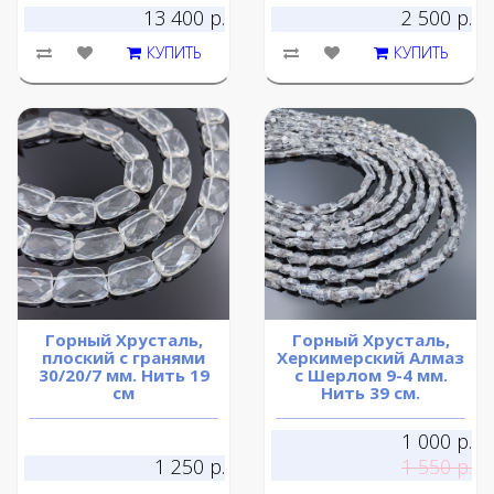
13 400 р.
2 500 р.
КУПИТЬ
КУПИТЬ
Горный Хрусталь,
Горный Хрусталь,
плоский с гранями
Херкимерский Алмаз
30/20/7 мм. Нить 19
с Шерлом 9-4 мм.
см
Нить 39 см.
1 000 р.
1 250 р.
1 550 р.