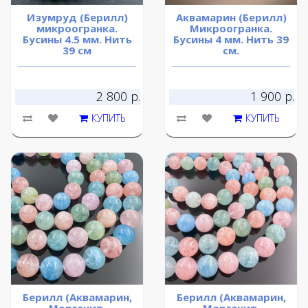
Изумруд (Берилл)
Аквамарин (Берилл)
микроогранка.
Микроогранка.
Бусины 4.5 мм. Нить
Бусины 4 мм. Нить 39
39 см
см.
2 800 р.
1 900 р.
КУПИТЬ
КУПИТЬ
Берилл (Аквамарин,
Берилл (Аквамарин,