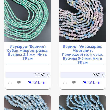
Изумруд (Берилл)
Берилл (Аквамарин,
Кубик микроогранка.
Морганит,
Бусины 2.5 мм. Нить
Гелиодор) галтовка.
39 см
Бусины 5-6 мм. Нить
38 см
1 250 р.
360 р.
КУПИТЬ
КУПИТЬ