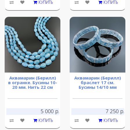
КУПИТЬ
КУПИТЬ
Аквамарин (Берилл)
Аквамарин (Берилл)
в огранке. Бусины 10-
браслет 17 см.
20 мм. Нить 22 см
Бусины 14/10 мм
5 000 р.
7 250 р.
КУПИТЬ
КУПИТЬ