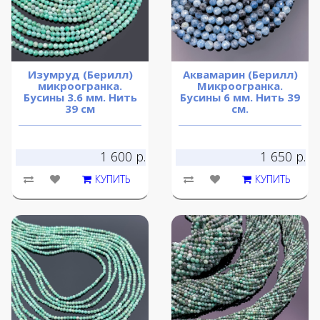
Изумруд (Берилл)
Аквамарин (Берилл)
микроогранка.
Микроогранка.
Бусины 3.6 мм. Нить
Бусины 6 мм. Нить 39
39 см
см.
1 600 р.
1 650 р.
КУПИТЬ
КУПИТЬ