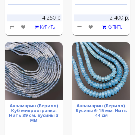
4 250 р.
2 400 р.
КУПИТЬ
КУПИТЬ
Аквамарин (Берилл)
Аквамарин (Берилл).
Куб микроогранка.
Бусины 6-15 мм. Нить
Нить 39 см. Бусины 3
44 см
мм