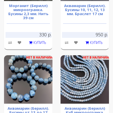
Морганит (Берилл)
Аквамарин (Берилл).
микроогранка.
Бусины 10, 11, 12, 13
Бусины 2,3 мм. Нить
мм. Браслет 17 см
39 см
330 р.
950 р.
КУПИТЬ
КУПИТЬ
НЕТ В НАЛИЧИИ
НЕТ В НАЛИЧИИ
Аквамарин (Берилл).
Аквамарин (Берилл)
Бусины от 13 до 17
Куб микроогранка.