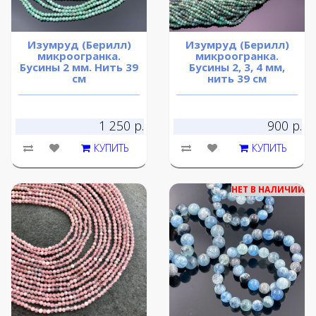
Изумруд (Берилл)
Изумруд (Берилл)
микроогранка.
микроогранка.
Бусины 2 мм. Нить 39
Бусины 2, 3, 4 мм,
см
нить 39 см
1 250 р.
900 р.
КУПИТЬ
КУПИТЬ
НЕТ В НАЛИЧИИ