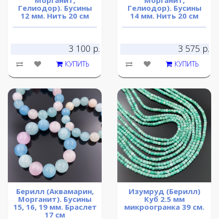
Морганит,
Морганит,
Гелиодор). Бусины
Гелиодор). Бусины
12 мм. Нить 20 см
14 мм. Нить 20 см
3 100 р.
3 575 р.
КУПИТЬ
КУПИТЬ
Берилл (Аквамарин,
Изумруд (Берилл)
Морганит). Бусины
Куб 2.5 мм
15, 16, 19 мм. Браслет
микроогранка 39 см.
17 см