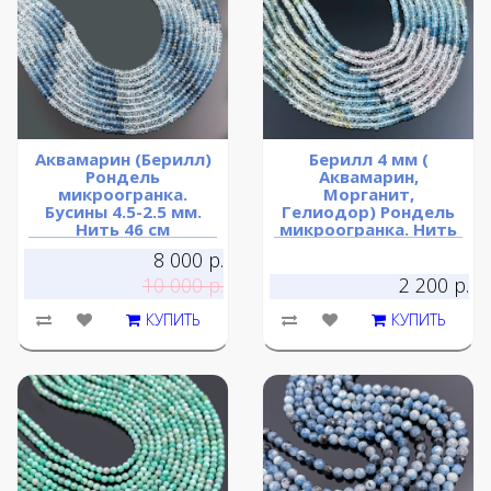
Аквамарин (Берилл)
Берилл 4 мм (
Рондель
Аквамарин,
микроогранка.
Морганит,
Бусины 4.5-2.5 мм.
Гелиодор) Рондель
Нить 46 см
микроогранка. Нить
32 см.
8 000 р.
10 000 р.
2 200 р.
КУПИТЬ
КУПИТЬ