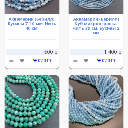
Аквамарин (Берилл).
Аквамарин (Берилл)
Бусины 7-10 мм. Нить
Куб микроогранка.
40 см.
Нить 39 см. Бусины 2
мм
600 р.
1 400 р.
КУПИТЬ
КУПИТЬ