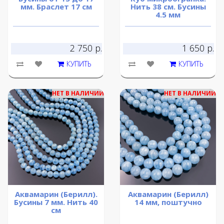
мм. Браслет 17 см
Нить 38 см. Бусины
4.5 мм
2 750 р.
1 650 р.
КУПИТЬ
КУПИТЬ
НЕТ В НАЛИЧИИ
НЕТ В НАЛИЧИИ
Аквамарин (Берилл).
Аквамарин (Берилл)
Бусины 7 мм. Нить 40
14 мм, поштучно
см