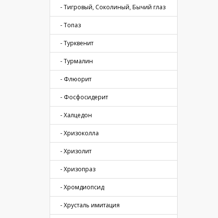
- Тигровый, Соколиный, Бычий глаз
- Топаз
- Турквенит
- Турмалин
- Флюорит
- Фосфосидерит
- Халцедон
- Хризоколла
- Хризолит
- Хризопраз
- Хромдиопсид
- Хрусталь имитация