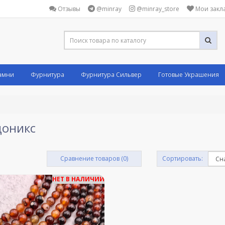
Отзывы
@minray
@minray_store
Мои закла
амни
Фурнитура
Фурнитура Сильвер
Готовые Украшения
доникс
Сравнение товаров (0)
Сортировать:
НЕТ В НАЛИЧИИ