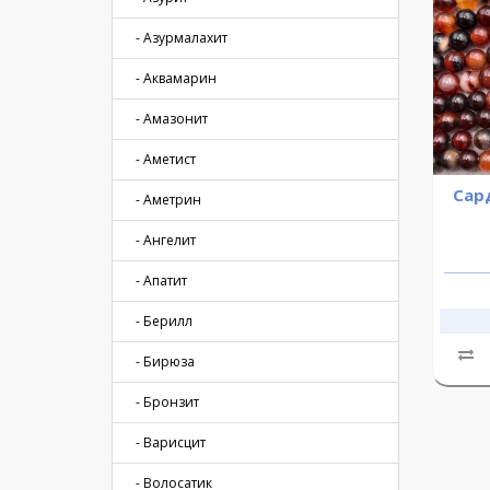
- Азурмалахит
- Аквамарин
- Амазонит
- Аметист
Сард
- Аметрин
- Ангелит
- Апатит
- Берилл
- Бирюза
- Бронзит
- Варисцит
- Волосатик