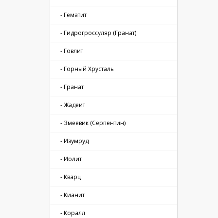
- Гематит
- Гидрогроссуляр (Гранат)
- Говлит
- Горный Хрусталь
- Гранат
- Жадеит
- Змеевик (Серпентин)
- Изумруд
- Иолит
- Кварц
- Кианит
- Коралл