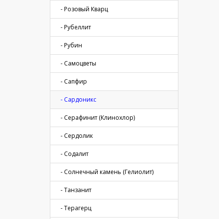
- Розовый Кварц
- Рубеллит
- Рубин
- Самоцветы
- Сапфир
- Сардоникс
- Серафинит (Клинохлор)
- Сердолик
- Содалит
- Солнечный камень (Гелиолит)
- Танзанит
- Терагерц