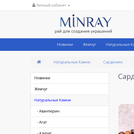
Личный кабинет
Новинки
Жемчуг
Натуральные К
Натуральные Камни
Сардоникс
Сар
Новинки
Жемчуг
Натуральные Камни
- Авантюрин
- Агат
- Азурит