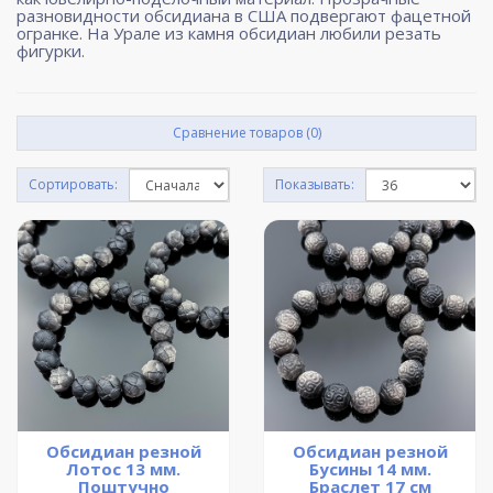
разновидности обсидиана в США подвергают фацетной
огранке. На Урале из камня обсидиан любили резать
фигурки.
Сравнение товаров (0)
Сортировать:
Показывать:
Обсидиан резной
Обсидиан резной
Лотос 13 мм.
Бусины 14 мм.
Поштучно
Браслет 17 см