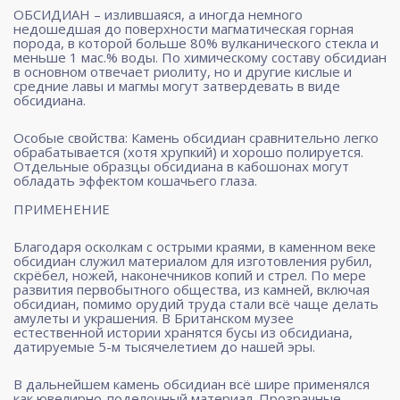
ОБСИДИАН
– излившаяся, а иногда немного
недошедшая до поверхности магматическая горная
порода, в которой больше 80% вулканического стекла и
меньше 1 мас.% воды. По химическому составу обсидиан
в основном отвечает риолиту, но и другие кислые и
средние лавы и магмы могут затвердевать в виде
обсидиана.
Особые свойства:
Камень обсидиан сравнительно легко
обрабатывается (хотя хрупкий) и хорошо полируется.
Отдельные образцы обсидиана в кабошонах могут
обладать эффектом кошачьего глаза.
ПРИМЕНЕНИЕ
Благодаря осколкам с острыми краями, в каменном веке
обсидиан служил материалом для изготовления рубил,
скрёбел, ножей, наконечников копий и стрел. По мере
развития первобытного общества, из камней, включая
обсидиан, помимо орудий труда стали всё чаще делать
амулеты и украшения. В Британском музее
естественной истории хранятся бусы из обсидиана,
датируемые 5-м тысячелетием до нашей эры.
В дальнейшем камень обсидиан всё шире применялся
как ювелирно-поделочный материал. Прозрачные