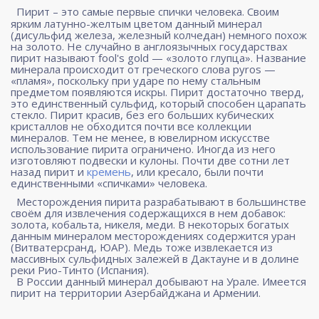
Пирит – это самые первые спички человека. Своим
ярким латунно-желтым цветом данный минерал
(дисульфид железа, железный колчедан) немного похож
на золото. Не случайно в англоязычных государствах
пирит называют fool's gold — «золото глупца». Название
минерала происходит от греческого слова pyros —
«пламя», поскольку при ударе по нему стальным
предметом появляются искры. Пирит достаточно тверд,
это единственный сульфид, который способен царапать
стекло. Пирит красив, без его больших кубических
кристаллов не обходится почти все коллекции
минералов. Тем не менее, в ювелирном искусстве
использование пирита ограничено. Иногда из него
изготовляют подвески и кулоны. Почти две сотни лет
назад пирит и
кремень
, или кресало, были почти
единственными «спичками» человека.
Месторождения пирита разрабатывают в большинстве
своём для извлечения содержащихся в нем добавок:
золота, кобальта, никеля, меди. В некоторых богатых
данным минералом месторождениях содержится уран
(Витватерсранд, ЮАР). Медь тоже извлекается из
массивных сульфидных залежей в Дактауне и в долине
реки Рио-Тинто (Испания).
В России данный минерал добывают на Урале. Имеется
пирит на территории Азербайджана и Армении.