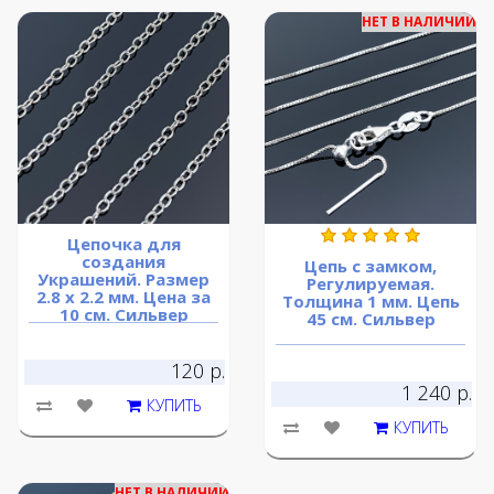
НЕТ В НАЛИЧИИ
Цепочка для
создания
Цепь с замком,
Украшений. Размер
Регулируемая.
2.8 х 2.2 мм. Цена за
Толщина 1 мм. Цепь
10 см. Сильвер
45 см. Сильвер
120 р.
1 240 р.
КУПИТЬ
КУПИТЬ
НЕТ В НАЛИЧИИ